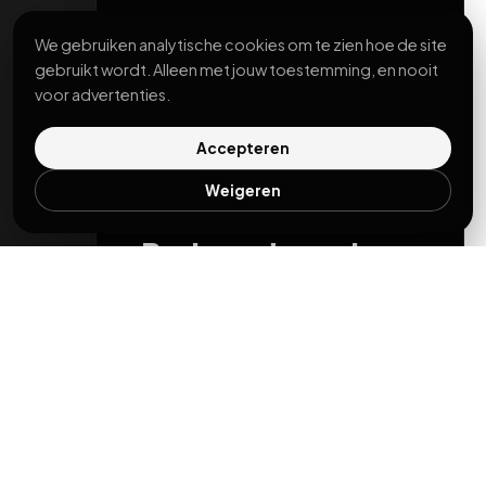
We gebruiken analytische cookies om te zien hoe de site
gebruikt wordt. Alleen met jouw toestemming, en nooit
voor advertenties.
Accepteren
Weigeren
Benieuwd waar jouw
site staat?
Twaalf vragen, twee minuten,
direct een score en de drie
stappen die het meest opleveren.
00 / 12
Doe de quickscan
QUICKSCAN