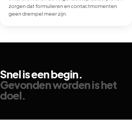
zorgen dat formulieren en contactmomenten
geen drempel meer zijn.
Snel
is
een
begin.
Gevonden
worden
is
het
doel.